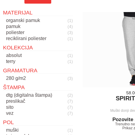
MATERIJAL
organski pamuk
(1)
pamuk
(4)
poliester
(3)
reciklirani poliester
(1)
KOLEKCIJA
absolut
(1)
terry
(1)
GRAMATURA
280 g/m2
(3)
ŠTAMPA
58.
dtg (digitalna štampa)
(2)
SPIRI
preslikač
(7)
sito
(7)
Muški donji de
vez
(7)
Pozovite
POL
Trenutno n
Prikaz 
muški
(1)