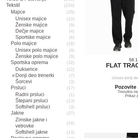
Tekstil
(224)
Majice
(29)
Unisex majice
(10)
Ženske majice
(9)
Dečje majice
(4)
Sportske majice
(6)
Polo majice
(18)
Unisex polo majice
(9)
Ženske polo majice
(9)
58.
Sportska oprema
(32)
FLAT TRA
Dukserice
(22)
Donji deo trenerki
(7)
Unisex donji d
Šorcevi
(3)
Pozovite
Prsluci
(17)
Trenutno n
Radni prsluci
(1)
Prikaz 
Štepani prsluci
(13)
Softshell prsluci
(3)
Jakne
(27)
Zimske jakne i
(14)
vetrovke
Softshell jakne
(13)