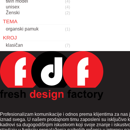
twin model
(4)
unisex
(4)
Ženski
(2)
TEMA
organski pamuk
(1)
KROJ
klasičan
(7)
Profesionalizam komunikacije i odnos prema klijentima za nas j
iznad svega. U našem prodajnom timu zaposleni su isključivo k
kadrovi sa dugogodišnjim iskustvom koji svoje znanje i iskustvo
stavljaju u funkciju pronalaženja najboljih rešenja u interesu naš