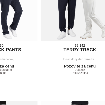
150
58.142
CK PANTS
TERRY TRACK
eo trenerke,…
Unisex donji deo trenerke,…
 za cenu
Pozovite za cenu
edostupno
Dolazak
zaliha
Prikaz zaliha