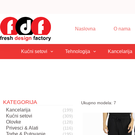
Skip
to
content
Naslovna
O nama
Kućni setovi
Tehnologija
Kancelarija
KATEGORIJA
Ukupno modela: 7
Kancelarija
(199)
Kućni setovi
(309)
Olovke
(128)
Privesci & Alati
(116)
Torbe & Putovanje
(195)