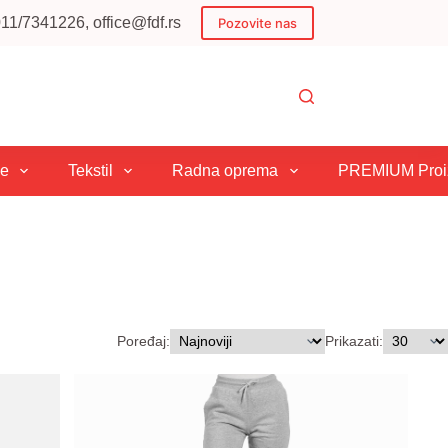
1/7341226, office@fdf.rs
Pozovite nas
je
Tekstil
Radna oprema
PREMIUM Proiz
Poređaj:
Prikazati: