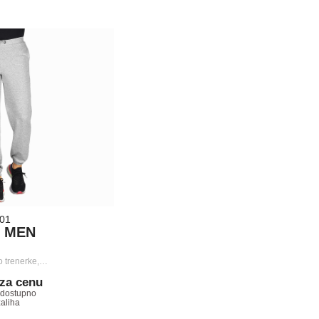
001
T MEN
o trenerke,…
 za cenu
edostupno
zaliha