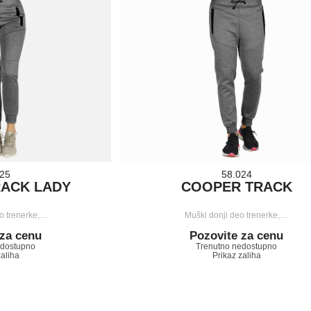
025
58.024
ACK LADY
COOPER TRACK
eo trenerke,…
Muški donji deo trenerke,…
 za cenu
Pozovite za cenu
edostupno
Trenutno nedostupno
zaliha
Prikaz zaliha