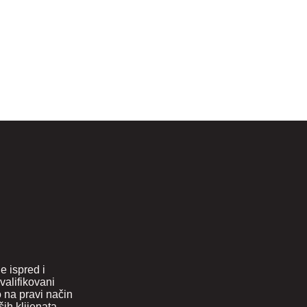
e ispred i
valifikovani
 na pravi način
ih klijenata.