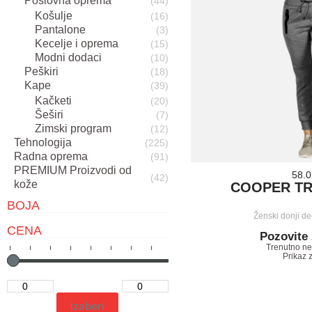
Poslovna oprema
(44)
Košulje
(16)
Pantalone
(3)
Kecelje i oprema
(15)
Modni dodaci
(10)
Peškiri
(18)
Kape
(39)
Kačketi
(20)
Šeširi
(7)
Zimski program
(12)
Tehnologija
(225)
Radna oprema
(91)
PREMIUM Proizvodi od
58.
(42)
kože
COOPER TR
BOJA
Ženski donji d
CENA
Pozovite
Trenutno n
Prikaz 