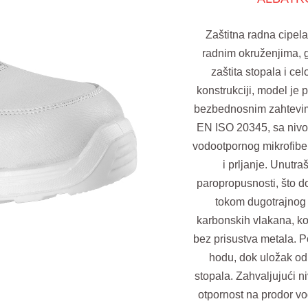
Zaštitna radna cipel
radnim okruženjima, g
zaštita stopala i c
konstrukciji, model je
bezbednosnim zahtevima
EN ISO 20345, sa nivoo
vodootpornog mikrofiber
i prljanje. Unutr
paropropusnosti, što do
tokom dugotrajnog 
karbonskih vlakana, koj
bez prisustva metala. P
hodu, dok uložak od
stopala. Zahvaljujući n
otpornost na prodor vo