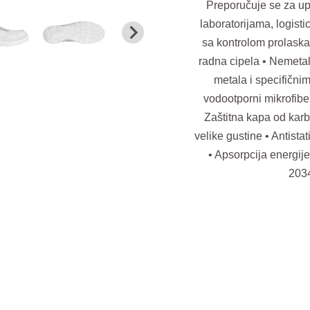
Preporučuje se za upo
laboratorijama, logist
sa kontrolom prolaska 
radna cipela • Nemetal
metala i specifični
vodootporni mikrofib
Zaštitna kapa od karb
velike gustine • Antist
• Apsorpcija energije
2034