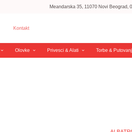
Meandarska 35, 11070 Novi Beograd, 01
Kontakt
Olovke
Privesci & Alati
Torbe & Putovan
ALBATROS,