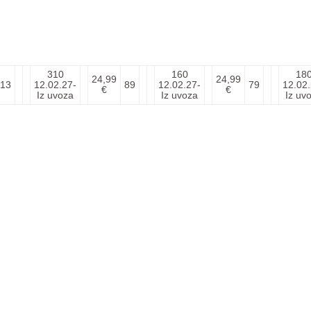
310
160
18
24,99
24,99
13
12.02.27-
89
12.02.27-
79
12.02.
€
€
Iz uvoza
Iz uvoza
Iz uv