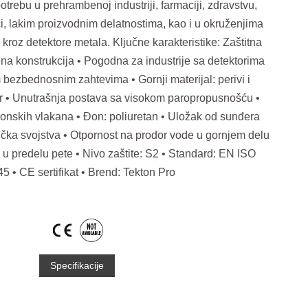
trebu u prehrambenoj industriji, farmaciji, zdravstvu,
ici, lakim proizvodnim delatnostima, kao i u okruženjima
kroz detektore metala. Ključne karakteristike: Zaštitna
na konstrukcija • Pogodna za industrije sa detektorima
m bezbednosnim zahtevima • Gornji materijal: perivi i
er • Unutrašnja postava sa visokom paropropusnošću •
onskih vlakana • Đon: poliuretan • Uložak od sunđera
atička svojstva • Otpornost na prodor vode u gornjem delu
 u predelu pete • Nivo zaštite: S2 • Standard: EN ISO
5 • CE sertifikat • Brend: Tekton Pro
Specifikacije