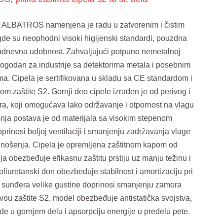
a ALBATROS namenjena je radu u zatvorenim i čistim
de su neophodni visoki higijenski standardi, pouzdna
elodnevna udobnost. Zahvaljujući potpuno nemetalnoj
 pogodan za industrije sa detektorima metala i posebnim
. Cipela je sertifikovana u skladu sa CE standardom i
m zaštite S2. Gornji deo cipele izrađen je od perivog i
a, koji omogućava lako održavanje i otpornost na vlagu
ašnja postava je od materijala sa visokim stepenom
prinosi boljoj ventilaciji i smanjenju zadržavanja vlage
nošenja. Cipela je opremljena zaštitnom kapom od
a obezbeđuje efikasnu zaštitu prstiju uz manju težinu i
oliuretanski đon obezbeđuje stabilnost i amortizaciju pri
 sunđera velike gustine doprinosi smanjenju zamora
ivou zaštite S2, model obezbeđuje antistatička svojstva,
de u gornjem delu i apsorpciju energije u predelu pete.