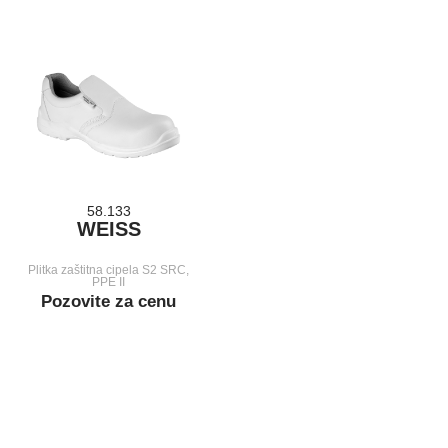
58.133
WEISS
Plitka zaštitna cipela S2 SRC,
PPE II
Pozovite za cenu