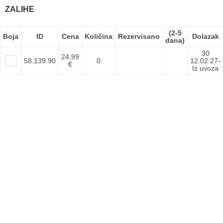
ZALIHE
(2-5
Boja
ID
Cena
Količina
Rezervisano
Dolazak
dana)
30
24,99
58.139.90
0
12.02.27-
€
Iz uvoza