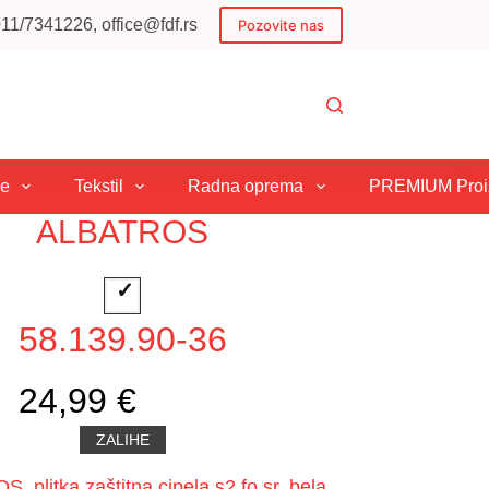
1/7341226, office@fdf.rs
Pozovite nas
je
Tekstil
Radna oprema
PREMIUM Proiz
ALBATROS
58.139.90-36
24,99 €
ZALIHE
 plitka zaštitna cipela s2 fo sr, bela