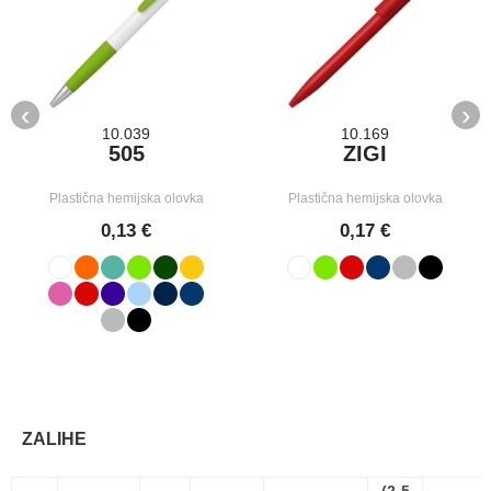
‹
›
10.039
10.169
505
ZIGI
Plastična hemijska olovka
Plastična hemijska olovka
0,13 €
0,17 €
ZALIHE