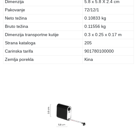
Dimenzija
5.8 x 5.8 X 2.4 cm
Pakovanje
72/12/1
Neto težina
0.10833 kg
Bruto težina
0.11556 kg
Dimenzija transportne kutije
0.3 x 0.25 x 0.17 m
Strana kataloga
205
Carinska tarifa
901780100000
Zemlja porekla
Kina