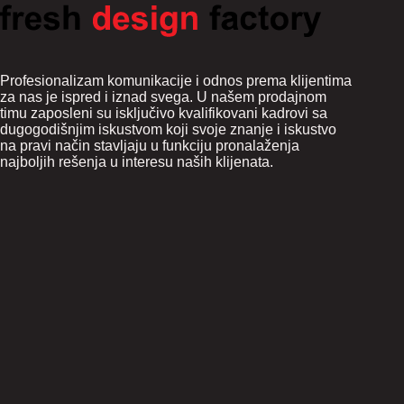
Profesionalizam komunikacije i odnos prema klijentima
za nas je ispred i iznad svega. U našem prodajnom
timu zaposleni su isključivo kvalifikovani kadrovi sa
dugogodišnjim iskustvom koji svoje znanje i iskustvo
na pravi način stavljaju u funkciju pronalaženja
najboljih rešenja u interesu naših klijenata.