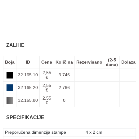
ZALIHE
(2-5
Boja
ID
Cena
Količina
Rezervisano
Dolazak
dana)
2,55
32.165.10
3.746
€
2,55
32.165.20
2.766
€
2,55
32.165.80
0
€
SPECIFIKACIJE
Preporučena dimenzija štampe
4 x 2 cm