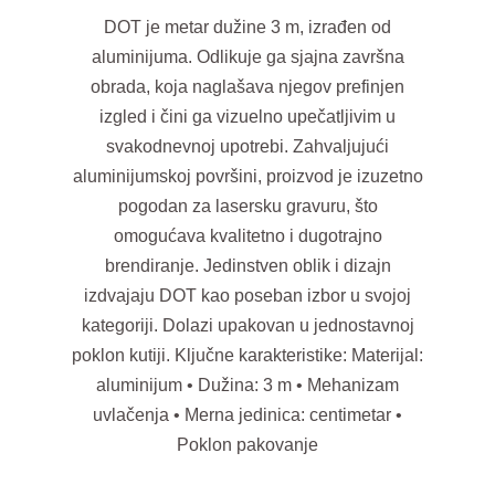
DOT je metar dužine 3 m, izrađen od
aluminijuma. Odlikuje ga sjajna završna
obrada, koja naglašava njegov prefinjen
izgled i čini ga vizuelno upečatljivim u
svakodnevnoj upotrebi. Zahvaljujući
aluminijumskoj površini, proizvod je izuzetno
pogodan za lasersku gravuru, što
omogućava kvalitetno i dugotrajno
brendiranje. Jedinstven oblik i dizajn
izdvajaju DOT kao poseban izbor u svojoj
kategoriji. Dolazi upakovan u jednostavnoj
poklon kutiji. Ključne karakteristike: Materijal:
aluminijum • Dužina: 3 m • Mehanizam
uvlačenja • Merna jedinica: centimetar •
Poklon pakovanje