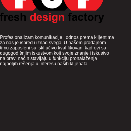
Profesionalizam komunikacije i odnos prema klijentima
za nas je ispred i iznad svega. U našem prodajnom
timu zaposleni su isključivo kvalifikovani kadrovi sa
dugogodišnjim iskustvom koji svoje znanje i iskustvo
na pravi način stavljaju u funkciju pronalaženja
najboljih rešenja u interesu naših klijenata.