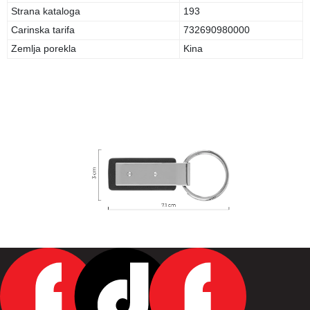
Strana kataloga
193
Carinska tarifa
732690980000
Zemlja porekla
Kina