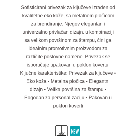
Sofisticirani privezak za ključeve izrađen od
kvalitetne eko kože, sa metalnom pločicom
za brendiranje. Njegov elegantan i
univerzalno privlačan dizajn, u kombinaciji
sa velikom površinom za štampu, čini ga
idealnim promotivnim proizvodom za
različite poslovne namene. Privezak se
isporučuje upakovan u poklon kovertu.
Ključne karakteristike: Privezak za ključeve •
Eko koža • Metalna pločica • Elegantni
dizajn • Velika površina za štampu •
Pogodan za personalizaciju • Pakovan u
poklon koverti