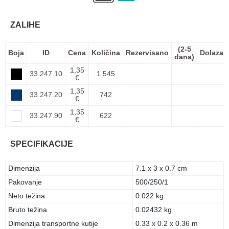
ZALIHE
(2-5
Boja
ID
Cena
Količina
Rezervisano
Dolazak
dana)
1,35
33.247.10
1.545
€
1,35
33.247.20
742
€
1,35
33.247.90
622
€
SPECIFIKACIJE
Dimenzija
7.1 x 3 x 0.7 cm
Pakovanje
500/250/1
Neto težina
0.022 kg
Bruto težina
0.02432 kg
Dimenzija transportne kutije
0.33 x 0.2 x 0.36 m