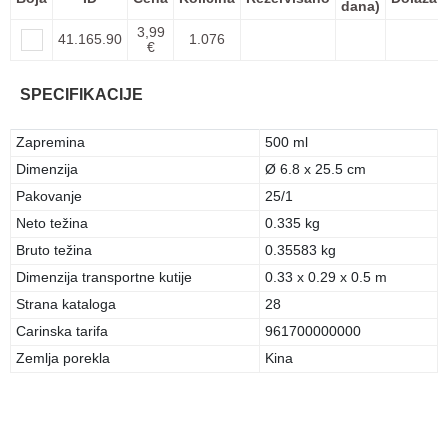
dana)
3,99
41.165.90
1.076
€
SPECIFIKACIJE
Zapremina
500 ml
Dimenzija
Ø 6.8 x 25.5 cm
Pakovanje
25/1
Neto težina
0.335 kg
Bruto težina
0.35583 kg
Dimenzija transportne kutije
0.33 x 0.29 x 0.5 m
Strana kataloga
28
Carinska tarifa
961700000000
Zemlja porekla
Kina