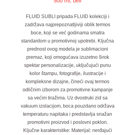
500 ml, beli
FLUID SUBLI pripada FLUID kolekciji i
zadržava najprepoznatljiviji oblik termos
boce, koji se već godinama smatra
standardom u promotivnoj upotrebi. Ključna
prednost ovog modela je sublimacioni
premaz, koji omogućava izuzetno širok
spektar personalizacije, uključujući punu
kolor štampu, fotografije, ilustracije i
kompleksne dizajne, čineći ovaj termos
odličnim izborom za promotivne kampanje
sa većim tiražima. Uz dvostruki zid sa
vakuum izolacijom, boca pouzdano održava
temperaturu napitaka i predstavlja snažan
promotivni proizvod i poslovni poklon.
Ključne karakteristike: Materijal: nerđajući