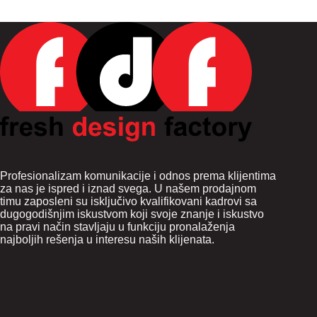
Profesionalizam komunikacije i odnos prema klijentima
za nas je ispred i iznad svega. U našem prodajnom
timu zaposleni su isključivo kvalifikovani kadrovi sa
dugogodišnjim iskustvom koji svoje znanje i iskustvo
na pravi način stavljaju u funkciju pronalaženja
najboljih rešenja u interesu naših klijenata.