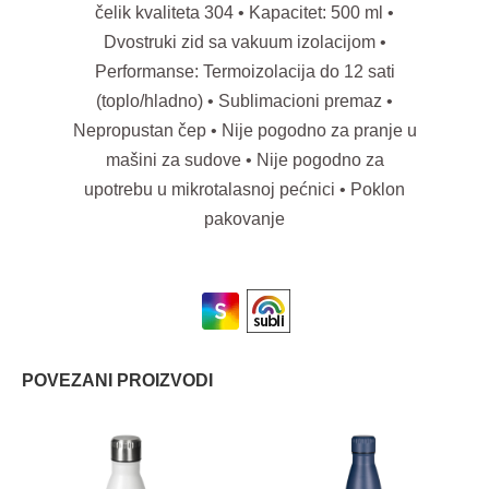
čelik kvaliteta 304 • Kapacitet: 500 ml •
Dvostruki zid sa vakuum izolacijom •
Performanse: Termoizolacija do 12 sati
(toplo/hladno) • Sublimacioni premaz •
Nepropustan čep • Nije pogodno za pranje u
mašini za sudove • Nije pogodno za
upotrebu u mikrotalasnoj pećnici • Poklon
pakovanje
POVEZANI PROIZVODI