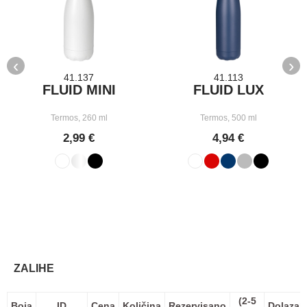
‹
›
41.137
41.113
FLUID MINI
FLUID LUX
Termos, 260 ml
Termos, 500 ml
2,99 €
4,94 €
ZALIHE
(2-5
Boja
ID
Cena
Količina
Rezervisano
Dolazak