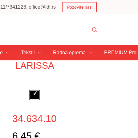
1/7341226, office@fdf.rs
Pozovite nas
je
Tekstil
Radna oprema
PREMIUM Proiz
LARISSA
34.634.10
6,45 €