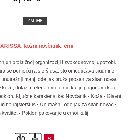
ZALIHE
ARISSA, kožni novčanik, crni
jen praktičnoj organizaciji i svakodnevnoj upotrebi.
ara se pomoću rajsferšlusa, što omogućava sigurnije
unutrašnji manji odeljak pruža prostor za sitan novac.
 kože, dolazi u elegantnoj crnoj kutiji, pogodan i kao
 poklon. Ključne karakteristike: Novčanik • Koža • Glavni
m na rajsferšlus • Unutrašnji odeljak za sitan novac •
kvalitet • Poklon pakovanje u crnoj kutiji