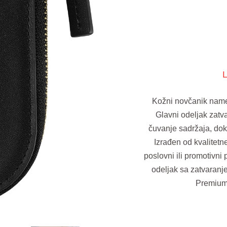
L
Kožni novčanik namen
Glavni odeljak zatv
čuvanje sadržaja, dok 
Izrađen od kvalitetne
poslovni ili promotivni
odeljak sa zatvaranje
Premium 