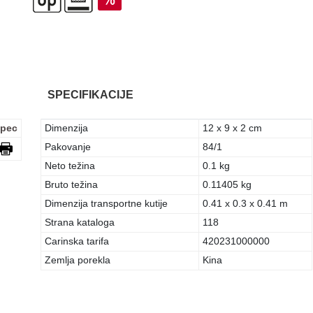
SPECIFIKACIJE
pec
Dimenzija
12 x 9 x 2 cm
Pakovanje
84/1
Neto težina
0.1 kg
Bruto težina
0.11405 kg
Dimenzija transportne kutije
0.41 x 0.3 x 0.41 m
Strana kataloga
118
Carinska tarifa
420231000000
Zemlja porekla
Kina