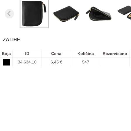
ZALIHE
Boja
ID
Cena
Količina
Rezervisano
34.634.10
6,45 €
547