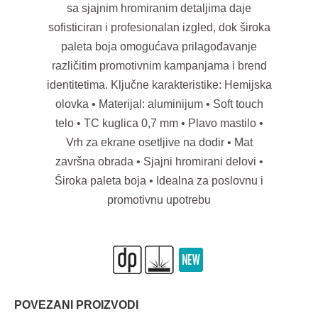
sa sjajnim hromiranim detaljima daje
sofisticiran i profesionalan izgled, dok široka
paleta boja omogućava prilagođavanje
različitim promotivnim kampanjama i brend
identitetima. Ključne karakteristike: Hemijska
olovka • Materijal: aluminijum • Soft touch
telo • TC kuglica 0,7 mm • Plavo mastilo •
Vrh za ekrane osetljive na dodir • Mat
završna obrada • Sjajni hromirani delovi •
Široka paleta boja • Idealna za poslovnu i
promotivnu upotrebu
POVEZANI PROIZVODI