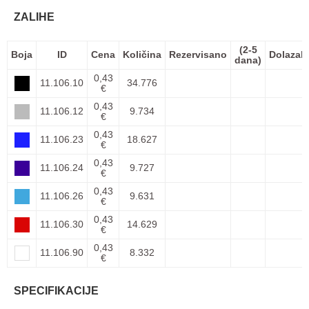
ZALIHE
(2-5
Boja
ID
Cena
Količina
Rezervisano
Dolazak
dana)
0,43
11.106.10
34.776
€
0,43
11.106.12
9.734
€
0,43
11.106.23
18.627
€
0,43
11.106.24
9.727
€
0,43
11.106.26
9.631
€
0,43
11.106.30
14.629
€
0,43
11.106.90
8.332
€
SPECIFIKACIJE