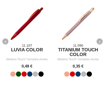
‹
›
11.107
11.090
LUVIA COLOR
TITANIUM TOUCH
COLOR
Metalna "touch" hemijska olovka
Metalna "touch" hemijska olovka
0,49 €
0,35 €