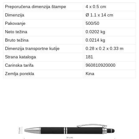
Preporučena dimenzija štampe
4 x 0.5 cm
Dimenzija
Ø 1.1 x 14 cm
Pakovanje
500/50
Neto težina
0.0202 kg
Bruto težina
0.0214 kg
Dimenzija transportne kutije
0.28 x 0.2 x 0.33 m
Strana kataloga
181
Carinska tarifa
960810920000
Zemlja porekla
Kina