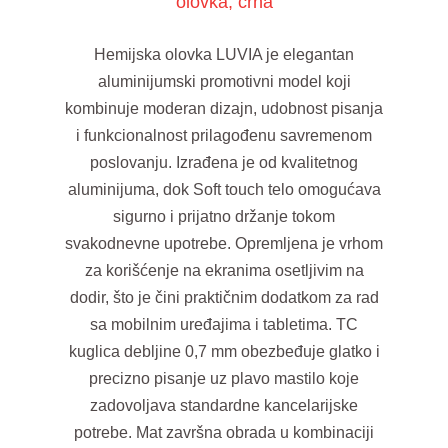
olovka, crna
Hemijska olovka LUVIA je elegantan
aluminijumski promotivni model koji
kombinuje moderan dizajn, udobnost pisanja
i funkcionalnost prilagođenu savremenom
poslovanju. Izrađena je od kvalitetnog
aluminijuma, dok Soft touch telo omogućava
sigurno i prijatno držanje tokom
svakodnevne upotrebe. Opremljena je vrhom
za korišćenje na ekranima osetljivim na
dodir, što je čini praktičnim dodatkom za rad
sa mobilnim uređajima i tabletima. TC
kuglica debljine 0,7 mm obezbeđuje glatko i
precizno pisanje uz plavo mastilo koje
zadovoljava standardne kancelarijske
potrebe. Mat završna obrada u kombinaciji