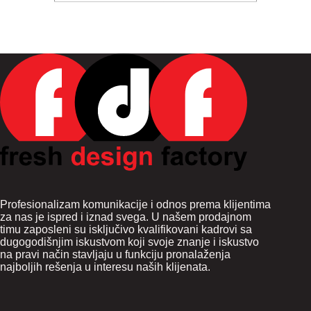
Profesionalizam komunikacije i odnos prema klijentima
za nas je ispred i iznad svega. U našem prodajnom
timu zaposleni su isključivo kvalifikovani kadrovi sa
dugogodišnjim iskustvom koji svoje znanje i iskustvo
na pravi način stavljaju u funkciju pronalaženja
najboljih rešenja u interesu naših klijenata.