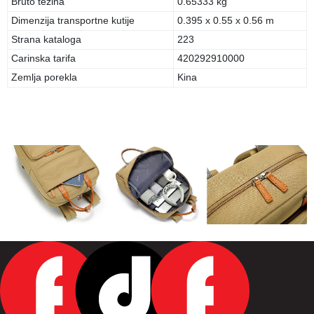
Bruto težina
0.65333 kg
Dimenzija transportne kutije
0.395 x 0.55 x 0.56 m
Strana kataloga
223
Carinska tarifa
420292910000
Zemlja porekla
Kina