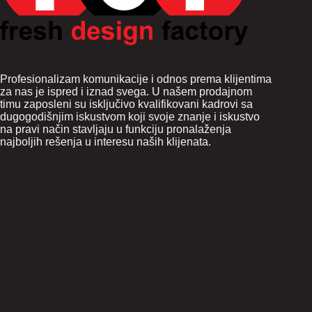
Profesionalizam komunikacije i odnos prema klijentima
za nas je ispred i iznad svega. U našem prodajnom
timu zaposleni su isključivo kvalifikovani kadrovi sa
dugogodišnjim iskustvom koji svoje znanje i iskustvo
na pravi način stavljaju u funkciju pronalaženja
najboljih rešenja u interesu naših klijenata.