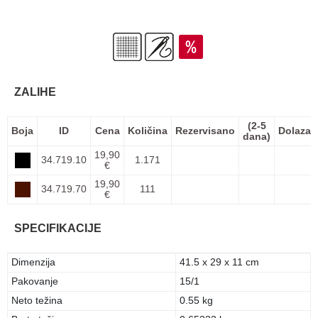
ZALIHE
(2-5
Boja
ID
Cena
Količina
Rezervisano
Dolazak
dana)
19,90
34.719.10
1.171
€
19,90
34.719.70
111
€
SPECIFIKACIJE
Dimenzija
41.5 x 29 x 11 cm
Pakovanje
15/1
Neto težina
0.55 kg