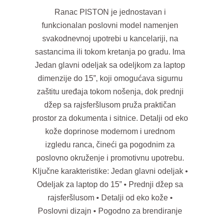
Ranac PISTON je jednostavan i
funkcionalan poslovni model namenjen
svakodnevnoj upotrebi u kancelariji, na
sastancima ili tokom kretanja po gradu. Ima
Jedan glavni odeljak sa odeljkom za laptop
dimenzije do 15”, koji omogućava sigurnu
zaštitu uređaja tokom nošenja, dok prednji
džep sa rajsferšlusom pruža praktičan
prostor za dokumenta i sitnice. Detalji od eko
kože doprinose modernom i urednom
izgledu ranca, čineći ga pogodnim za
poslovno okruženje i promotivnu upotrebu.
Ključne karakteristike: Jedan glavni odeljak •
Odeljak za laptop do 15” • Prednji džep sa
rajsferšlusom • Detalji od eko kože •
Poslovni dizajn • Pogodno za brendiranje