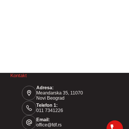
Kontakt
Adresa:
Meandarska 35, 11070
Novi Beograd
Telefon 1:
011 7341226
Email:
office@fdf.rs