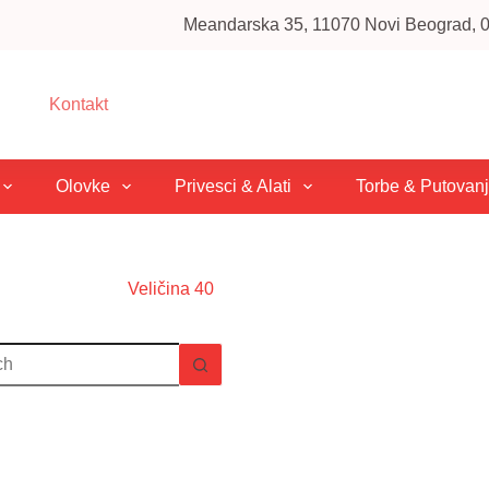
Meandarska 35, 11070 Novi Beograd, 01
Kontakt
Olovke
Privesci & Alati
Torbe & Putovan
Veličina
40
s