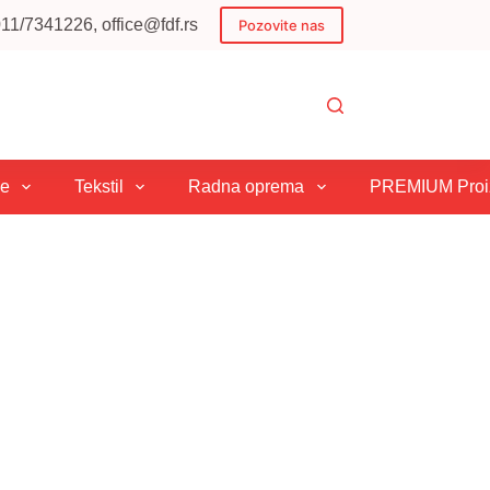
1/7341226, office@fdf.rs
Pozovite nas
je
Tekstil
Radna oprema
PREMIUM Proiz