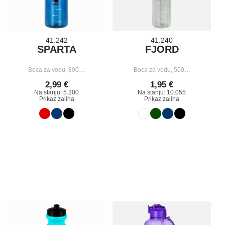
41.242
41.240
SPARTA
FJORD
Boca za vodu, 800…
Boca za vodu, 500…
2,99 €
1,95 €
Na stanju: 5.200
Na stanju: 10.055
Prikaz zaliha
Prikaz zaliha