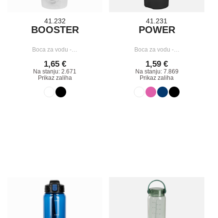
41.232
41.231
BOOSTER
POWER
Boca za vodu -…
Boca za vodu -…
1,65 €
1,59 €
Na stanju: 2.671
Na stanju: 7.869
Prikaz zaliha
Prikaz zaliha