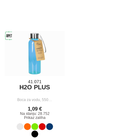
41.071
H2O PLUS
Boca za vodu, 550…
1,09 €
Na stanju: 28.752
Prikaz zaliha