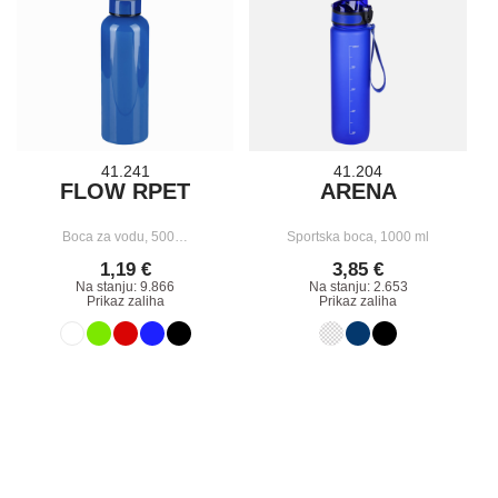
41.241
41.204
FLOW RPET
ARENA
Boca za vodu, 500…
Sportska boca, 1000 ml
1,19 €
3,85 €
Na stanju: 9.866
Na stanju: 2.653
Prikaz zaliha
Prikaz zaliha