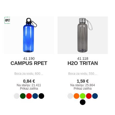
41.190
41.118
CAMPUS RPET
H2O TRITAN
Boca za vodu, 600…
Boca za vodu, 550…
0,84 €
1,59 €
Na stanju: 21.411
Na stanju: 25.864
Prikaz zaliha
Prikaz zaliha