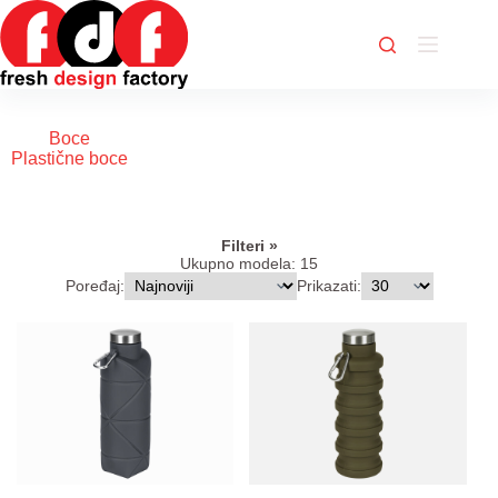
Skip
to
content
Boce
Plastične boce
Filteri
Ukupno modela: 15
Poređaj:
Prikazati: