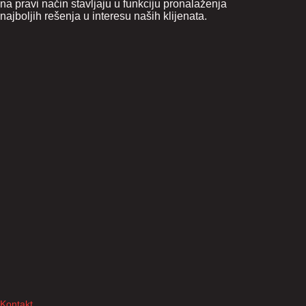
na pravi način stavljaju u funkciju pronalaženja
najboljih rešenja u interesu naših klijenata.
Kontakt